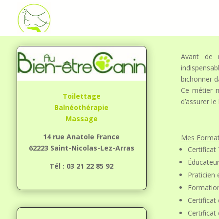
Avant de m
indispensab
bichonner da
Ce métier 
Toilettage
d’assurer l
Balnéothérapie
Massage
14 rue Anatole France
Mes Format
62223 Saint-Nicolas-Lez-Arras
Certificat
Éducateu
Tél : 03 21 22 85 92
Praticie
Formation
Certifica
Certifica