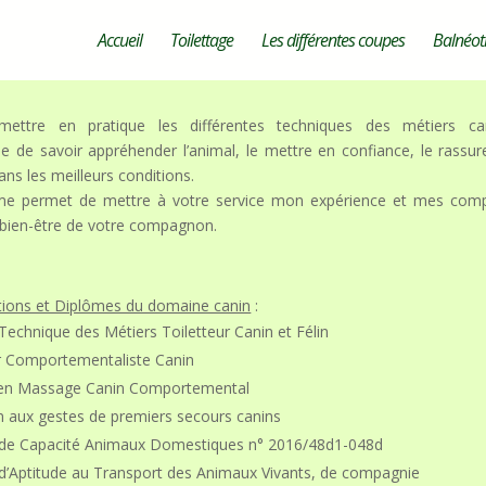
Accueil
Toilettage
Les différentes coupes
Balnéot
ettre en pratique les différentes techniques des métiers can
le de savoir appréhender l’animal, le mettre en confiance, le rassure
ns les meilleurs conditions.
me permet de mettre à votre service mon expérience et mes comp
e bien-être de votre compagnon.
ions et Diplômes du domaine canin
:
 Technique des Métiers Toiletteur Canin et Félin
r Comportementaliste Canin
n en Massage Canin Comportemental
 aux gestes de premiers secours canins
t de Capacité Animaux Domestiques n° 2016/48d1-048d
t d’Aptitude au Transport des Animaux Vivants, de compagnie