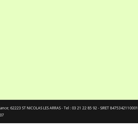
France; 62223 ST NICOLAS LES ARRAS - Tel : 03 21 22 85 92 - SIRET 8475342110001
 07